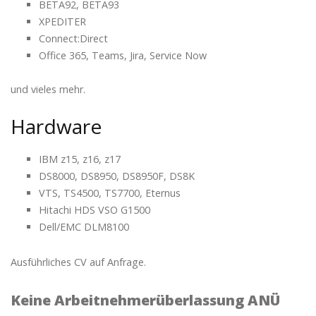
BETA92, BETA93
XPEDITER
Connect:Direct
Office 365, Teams, Jira, Service Now
und vieles mehr.
Hardware
IBM z15, z16, z17
DS8000, DS8950, DS8950F, DS8K
VTS, TS4500, TS7700, Eternus
Hitachi HDS VSO G1500
Dell/EMC DLM8100
Ausführliches CV auf Anfrage.
Keine Arbeitnehmerüberlassung ANÜ