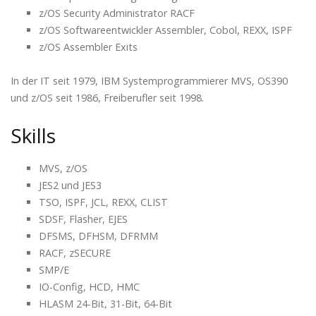
z/OS Security Administrator RACF
z/OS Softwareentwickler Assembler, Cobol, REXX, ISPF
z/OS Assembler Exits
In der IT seit 1979, IBM Systemprogrammierer MVS, OS390
und z/OS seit 1986, Freiberufler seit 1998.
Skills
MVS, z/OS
JES2 und JES3
TSO, ISPF, JCL, REXX, CLIST
SDSF, Flasher, EJES
DFSMS, DFHSM, DFRMM
RACF, zSECURE
SMP/E
IO-Config, HCD, HMC
HLASM 24-Bit, 31-Bit, 64-Bit